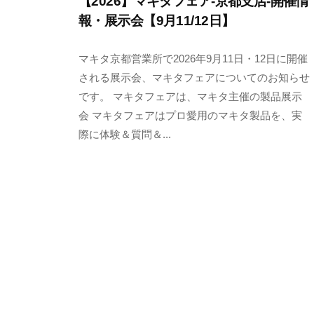
【2026】マキタフェア-京都支店-開催情
報・展示会【9月11/12日】
2
b
/
マキタ京都営業所で2026年9月11日・12日に開催
0
y
0
される展示会、マキタフェアについてのお知らせ
2
y
件
です。 マキタフェアは、マキタ主催の製品展示
6
a
の
会 マキタフェアはプロ愛用のマキタ製品を、実
年
m
コ
際に体験＆質問＆...
7
a
メ
月
m
ン
1
u
ト
5
r
日
a
y
a
m
a
m