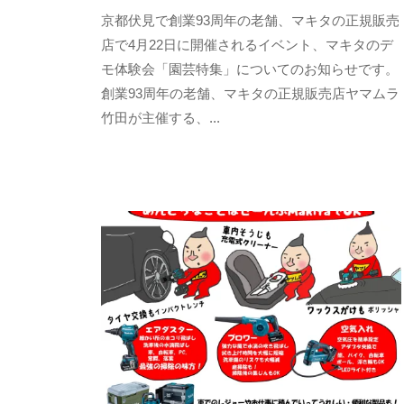
2
b
/
京都伏見で創業93周年の老舗、マキタの正規販売
0
y
0
店で4月22日に開催されるイベント、マキタのデ
2
y
件
モ体験会「園芸特集」についてのお知らせです。
6
a
の
創業93周年の老舗、マキタの正規販売店ヤマムラ
年
m
コ
竹田が主催する、...
3
a
メ
月
m
ン
1
u
ト
8
r
日
a
y
a
m
a
m
u
r