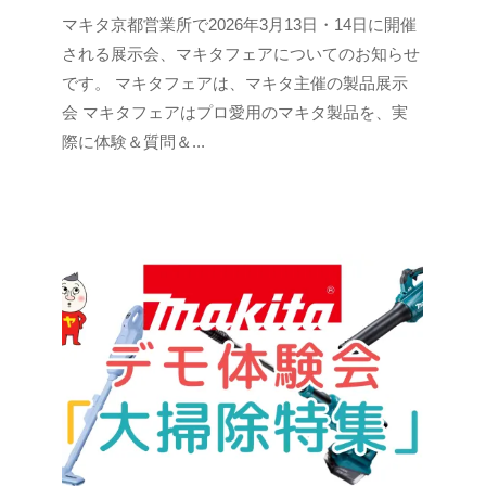
2
b
/
マキタ京都営業所で2026年3月13日・14日に開催
0
y
1
される展示会、マキタフェアについてのお知らせ
2
y
件
です。 マキタフェアは、マキタ主催の製品展示
6
a
の
会 マキタフェアはプロ愛用のマキタ製品を、実
年
m
コ
際に体験＆質問＆...
2
a
メ
月
m
ン
2
u
ト
4
r
日
a
y
a
m
a
m
u
r