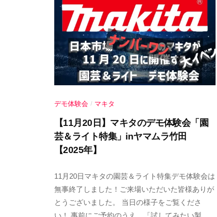
a
m
a
m
u
r
a
デモ体験会
マキタ
/
【11月20日】マキタのデモ体験会「園
芸＆ライト特集」inヤマムラ竹田
【2025年】
2
b
/
11月20日マキタの園芸＆ライト特集デモ体験会は
0
y
4
無事終了しました！ご来場いただいた皆様ありが
2
ヤ
件
とうございました。 当日の様子をご覧くださ
5
マ
の
い！ 事前にご予約のうえ、「試してみたい製