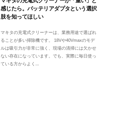
マキタの充電式クリーナーが「重い」と
感じたら。バッテリアダプタという選択
肢を知ってほしい
2
b
/
マキタの充電式クリーナーは、業務用途で選ばれ
0
y
0
ることが多い掃除機です。 18Vや40Vmaxのモデ
2
y
件
ルは吸引力が非常に強く、現場の清掃には欠かせ
6
a
の
ない存在になっています。でも、実際に毎日使っ
年
m
コ
ている方からよく...
4
a
メ
月
m
ン
1
u
ト
0
r
日
a
y
a
m
a