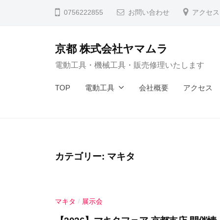
コ
0756222855
お問い合わせ
アクセス
ン
テ
京都 株式会社ヤマムラ
ン
電動工具・機械工具・販売修理いたします
ツ
へ
TOP
電動工具
会社概要
アクセス
ス
キ
ッ
プ
カテゴリー:
マキタ
マキタ
展示会
/