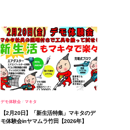
m
u
r
a
デモ体験会
マキタ
/
【2月20日】「新生活特集」マキタのデ
モ体験会inヤマムラ竹田【2026年】