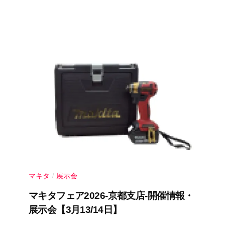
月
m
ン
2
u
ト
7
r
日
a
y
a
m
a
m
u
r
a
マキタ
展示会
/
マキタフェア2026-京都支店-開催情報・
展示会【3月13/14日】