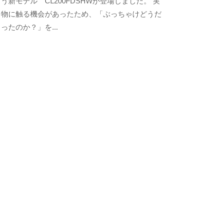
う新モデル CL200FDSHWが登場しました。 実
a
5
a
の
物に触る機会があったため、「ぶっちゃけどうだ
年
m
コ
ったのか？」を...
1
a
メ
1
m
ン
月
u
ト
2
r
0
a
日
y
a
m
a
m
u
r
a