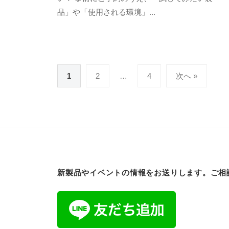
年
ム
コ
品」や「使用される環境」...
1
ラ
メ
0
ン
月
ト
2
7
投
1
2
…
4
次へ »
日
稿
の
ペ
ー
ジ
送
新製品やイベントの情報をお送りします。ご相
り