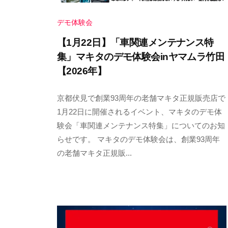
a
デモ体験会
【1月22日】「車関連メンテナンス特
集」マキタのデモ体験会inヤマムラ竹田
【2026年】
2
b
/
京都伏見で創業93周年の老舗マキタ正規販売店で
0
y
0
1月22日に開催されるイベント、マキタのデモ体
2
y
件
験会「車関連メンテナンス特集」についてのお知
5
a
の
らせです。 マキタのデモ体験会は、創業93周年
年
m
コ
の老舗マキタ正規販...
1
a
メ
2
m
ン
月
u
ト
1
r
8
a
日
y