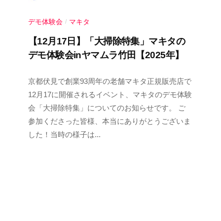
a
デモ体験会
マキタ
/
【12月17日】「大掃除特集」マキタの
デモ体験会inヤマムラ竹田【2025年】
2
b
/
京都伏見で創業93周年の老舗マキタ正規販売店で
0
y
0
12月17に開催されるイベント、マキタのデモ体験
2
ヤ
件
会「大掃除特集」についてのお知らせです。 ご
5
マ
の
参加くださった皆様、本当にありがとうございま
年
ム
コ
した！当時の様子は...
1
ラ
メ
1
ン
月
ト
2
0
日