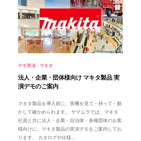
デモ実演
マキタ
/
法人・企業・団体様向け マキタ製品 実
演デモのご案内
2
b
/
マキタ製品を導入前に、実機を見て・持って・動
0
y
0
かして確かめられます。 ヤマムラでは、マキタ
2
y
件
社員と共に法人・企業・自治体・各種団体のお客
6
a
の
様向けに、マキタ製品の実演デモをご案内してお
年
m
コ
ります。 カタログや仕様...
4
a
メ