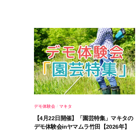
u
r
a
デモ体験会
マキタ
/
【4月22日開催】「園芸特集」マキタの
デモ体験会inヤマムラ竹田【2026年】