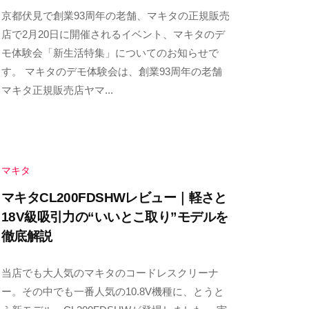
2
b
/
京都伏見で創業93周年の老舗、マキタの正規販売
0
y
0
店で2月20日に開催されるイベント、マキタのデ
2
y
件
モ体験会「新生活特集」についてのお知らせで
6
a
の
す。 マキタのデモ体験会は、創業93周年の老舗
年
m
コ
マキタ正規販売店ヤマ...
1
a
メ
月
m
ン
2
u
ト
3
r
日
a
マキタ
y
マキタCL200FDSHWレビュー｜軽さと
a
18V級吸引力の“いいとこ取り”モデルを
m
徹底解説
a
m
2
b
/
当店でも大人気のマキタのコードレスクリーナ
u
0
y
0
ー。その中でも一番人気の10.8V機種に、とうと
r
2
y
件