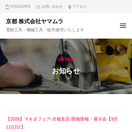
ュ
コ
ー
0756222855
お問い合わせ
アクセス
ン
テ
京都 株式会社ヤマムラ
メ
ン
電動工具・機械工具・販売修理いたします
ニ
ュ
ツ
ー
へ
ス
キ
NOTICE
ッ
お知らせ
プ
お
【2026】マキタフェア-京都支店-開催情報・展示会【9月
知
11/12日】