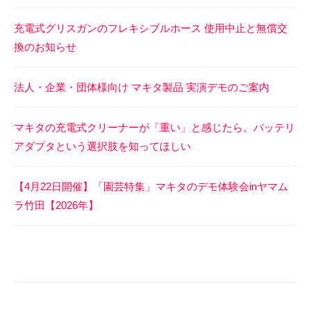
ら
充電式グリスガンのフレキシブルホース 使用中止と無償交
せ
換のお知らせ
2026
by
年
ヤ
法人・企業・団体様向け マキタ製品 実演デモのご案内
6
マ
月
ム
マキタの充電式クリーナーが「重い」と感じたら。バッテリ
11
ラ
アダプタという選択肢を知ってほしい
日
(webt
担
当)
【4月22日開催】「園芸特集」マキタのデモ体験会inヤマム
ラ竹田【2026年】