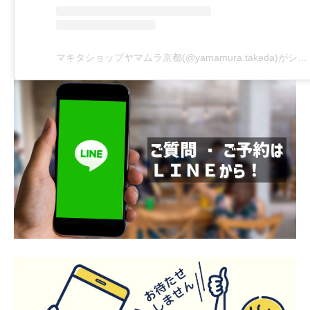
マキタショップヤマムラ京都(@yamamura.takeda)がシェアした投稿