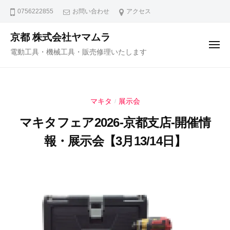
コ
0756222855
お問い合わせ
アクセス
ン
テ
京都 株式会社ヤマムラ
メ
ン
電動工具・機械工具・販売修理いたします
ニ
ュ
ツ
ー
へ
ス
マキタ
展示会
/
キ
ッ
マキタフェア2026-京都支店-開催情
プ
報・展示会【3月13/14日】
2
b
/
0
y
1
2
y
件
6
a
の
年
m
コ
2
a
メ