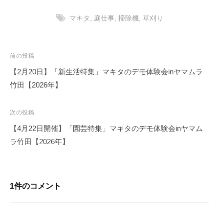
マキタ
,
庭仕事
,
掃除機
,
草刈り
投
前の投稿
稿
【2月20日】「新生活特集」マキタのデモ体験会inヤマムラ
ナ
竹田【2026年】
ビ
ゲ
次の投稿
ー
【4月22日開催】「園芸特集」マキタのデモ体験会inヤマム
シ
ラ竹田【2026年】
ョ
ン
1件のコメント