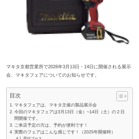
月
m
ン
2
u
ト
4
r
日
a
y
a
m
a
m
マキタ京都営業所で2026年3月13日・14日に開催される展示
u
会、マキタフェアについてのお知らせです。
r
a
目次
マキタフェアは、マキタ主催の製品展示会
今回のマキタフェアは3月13日（金）~14日（土）の２日
間開催です。
ご来店予定の方は、予約が便利です！
実際のフェアはこんな感じです！（2025年開催時）
受付ブース